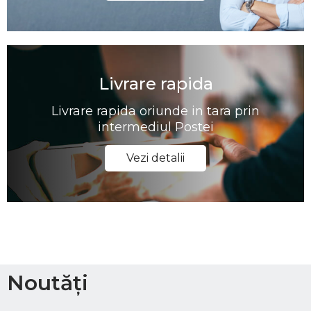
Livrare rapida
Livrare rapida oriunde in tara prin
intermediul Postei
Vezi detalii
Noutăți