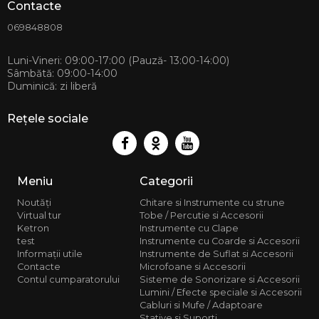
Contacte
CASA MU
Telef
069848808
068 88 
Luni-Vineri: 09:00-17:00 (Pauză- 13:00-14:00)
Sâmbătă: 09:00-14:00
Duminică: zi liberă
Rețele sociale
Meniu
Categorii
Noutăți
Chitare si Instrumente cu strune
Virtual tur
Tobe / Percutie si Accesorii
Ketron
Instrumente cu Clape
test
Instrumente cu Coarde si Accesorii
Informații utile
Instrumente de Suflat si Accesorii
Contacte
Microfoane si Accesorii
Contul cumparatorului
Sisteme de Sonorizare si Accesorii
Lumini / Efecte speciale si Accesorii
Cabluri si Mufe / Adaptoare
Stative si Suporti