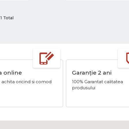
11 Total
a online
Garanție 2 ani
 achita oricind si comod
100% Garantat calitatea
produsului