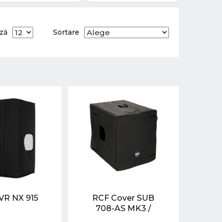
ază
Sortare
VR NX 915
RCF Cover SUB
708-AS MK3 /
8003-AS MK3