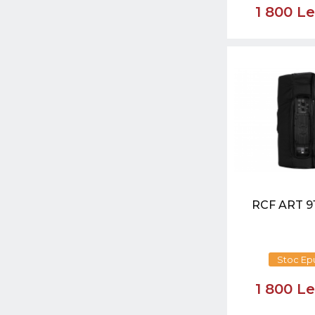
1 800 L
RCF ART 9
Stoc Ep
1 800 L