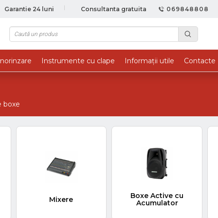
Garantie 24 luni
Consultanta gratuita
069848808
norinzare
Instrumente cu clape
Informații utile
Contacte
 boxe
Boxe Active cu
Amplificatoare
Acumulator
Audio Comerciale