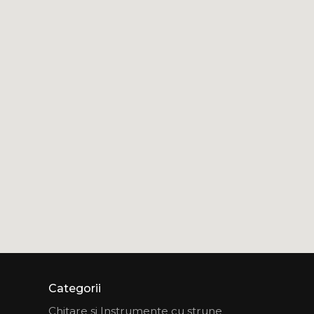
Categorii
Chitare si Instrumente cu strune