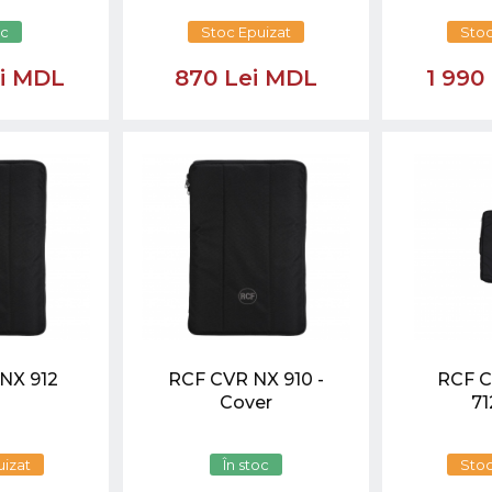
oc
Stoc Epuizat
Stoc
ei MDL
870 Lei MDL
1 990
NX 912
RCF CVR NX 910 -
RCF C
Cover
71
uizat
În stoc
Stoc