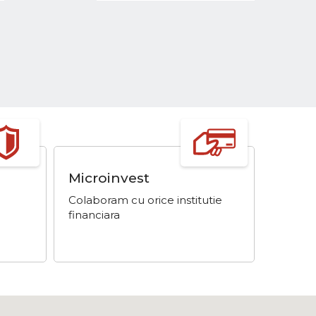
Microinvest
Achit
Starc
Colaboram cu orice institutie
Achită 
financiara
produsu