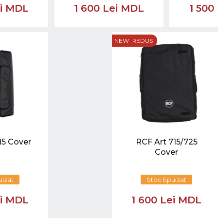
ei MDL
1 600 Lei MDL
1 500
PREȚ REDUS
NEW
15 Cover
RCF Art 715/725
Cover
uizat
Stoc Epuizat
ei MDL
1 600 Lei MDL