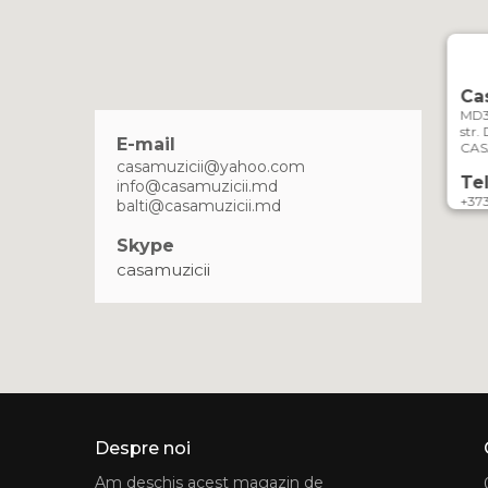
Cas
MD31
str.
E-mail
CAS
casamuzicii@yahoo.com
Te
info@casamuzicii.md
+37
balti@casamuzicii.md
Skype
casamuzicii
Despre noi
Am deschis acest magazin de