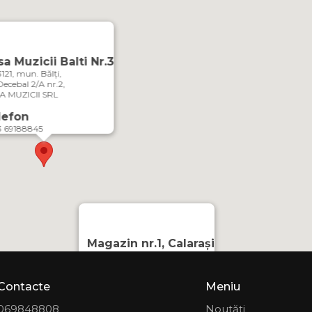
a Muzicii Balti Nr.3
21, mun. Bălți,
 Decebal 2/A nr.2,
A MUZICII SRL
lefon
3 69188845
Magazin nr.1, Calarași
MD-4402, or. Călărași,
Strada Mihai Eminescu 3
CASA MUZICII SRL
Contacte
Meniu
Telefon
069848808
Noutăți