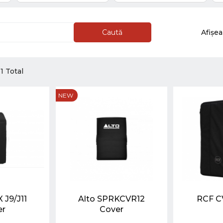
Caută
Afișe
11 Total
NEW
 J9/J11
Alto SPRKCVR12
RCF C
er
Cover