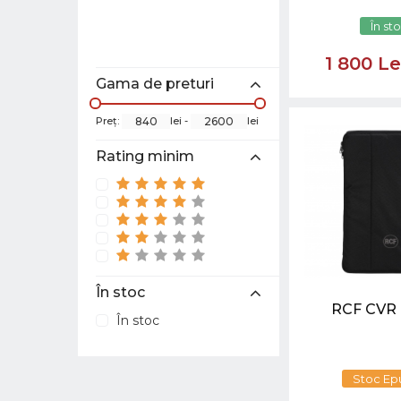
În st
1 800 L
Gama de preturi
Preţ:
lei -
lei
Rating minim
În stoc
RCF CVR 
În stoc
Stoc Ep