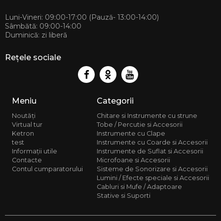
068 88 
Luni-Vineri: 09:00-17:00 (Pauză- 13:00-14:00)
Sâmbătă: 09:00-14:00
Duminică: zi liberă
Rețele sociale
Meniu
Categorii
Noutăți
Chitare si Instrumente cu strune
Virtual tur
Tobe / Percutie si Accesorii
Ketron
Instrumente cu Clape
test
Instrumente cu Coarde si Accesorii
Informații utile
Instrumente de Suflat si Accesorii
Contacte
Microfoane si Accesorii
Contul cumparatorului
Sisteme de Sonorizare si Accesorii
Lumini / Efecte speciale si Accesorii
Cabluri si Mufe / Adaptoare
Stative si Suporti