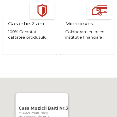
Garanție 2 ani
Microinvest
100% Garantat
Colaboram cu orice
calitatea produsului
institutie financiara
Casa Muzicii Balti Nr.3
MD3121, mun. Bălți,
str. Decebal 2/A nr.2,