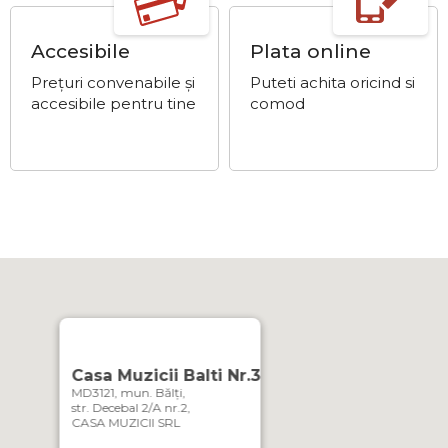
Accesibile
Plata online
Prețuri convenabile și
Puteti achita oricind si
accesibile pentru tine
comod
Casa Muzicii Balti Nr.3
MD3121, mun. Bălți,
str. Decebal 2/A nr.2,
CASA MUZICII SRL