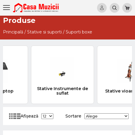
Produse
Principală
/
Stative si suporti
/
Suporti boxe
Stative Instrumente de
Stative vioara si viola
suflat
Afișează
Sortare