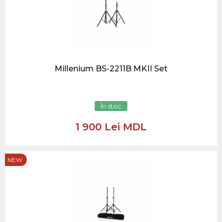
Millenium BS-2211B MKII Set
În stoc
1 900 Lei MDL
NEW