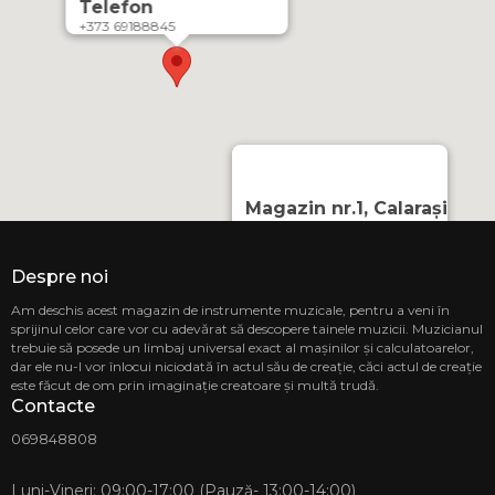
Telefon
+373 69188845
Magazin nr.1, Calarași
MD-4402, or. Călărași,
Strada Mihai Eminescu 3
CASA MUZICII SRL
Despre noi
Telefon
Am deschis acest magazin de instrumente muzicale, pentru a veni în
sprijinul celor care vor cu adevărat să descopere tainele muzicii. Muzicianul
069848808
trebuie să posede un limbaj universal exact al mașinilor și calculatoarelor,
Magazi
dar ele nu-l vor înlocui niciodată în actul său de creație, căci actul de creație
MD-2068
este făcut de om prin imaginație creatoare și multă trudă.
str. Ion 
Contacte
CASA MU
Telef
069848808
068 88 
Luni-Vineri: 09:00-17:00 (Pauză- 13:00-14:00)