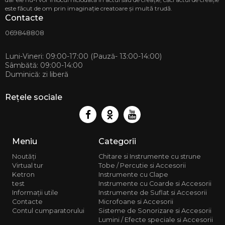
MD-2068
este făcut de om prin imaginație creatoare și multă trudă.
str. Ion 
Contacte
CASA MU
Telef
069848808
068 88 
Luni-Vineri: 09:00-17:00 (Pauză- 13:00-14:00)
Sâmbătă: 09:00-14:00
Duminică: zi liberă
Rețele sociale
Meniu
Categorii
Noutăți
Chitare si Instrumente cu strune
Virtual tur
Tobe / Percutie si Accesorii
Ketron
Instrumente cu Clape
test
Instrumente cu Coarde si Accesorii
Informații utile
Instrumente de Suflat si Accesorii
Contacte
Microfoane si Accesorii
Contul cumparatorului
Sisteme de Sonorizare si Accesorii
Lumini / Efecte speciale si Accesorii