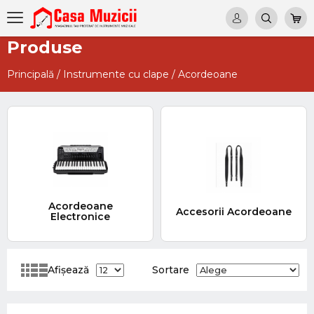
Produse
Principală
/
Instrumente cu clape
/
Acordeoane
Acordeoane
Accesorii Acordeoane
Electronice
Afișează
Sortare