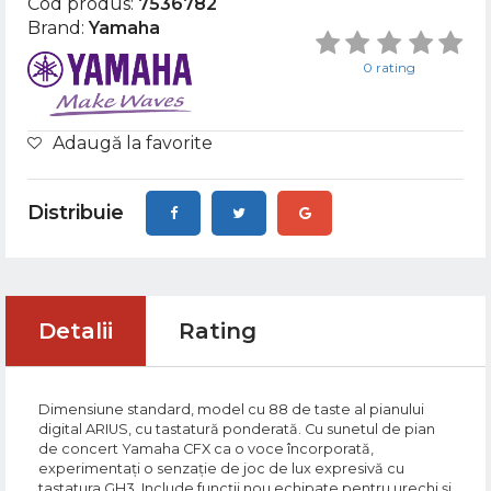
Cod produs:
7536782
Brand:
Yamaha
0 rating
Adaugă la favorite
Distribuie
Detalii
Rating
Dimensiune standard, model cu 88 de taste al pianului
digital ARIUS, cu tastatură ponderată. Cu sunetul de pian
de concert Yamaha CFX ca o voce încorporată,
experimentați o senzație de joc de lux expresivă cu
tastatura GH3. Include funcții nou echipate pentru urechi și