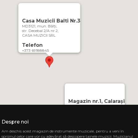
Casa Muzicii Balti Nr.3
MD3121, mun. Bălți,
str. Decebal 2/A nr.2,
CASA MUZICII SRL
Telefon
+373 69188845
Magazin nr.1, Calarași
MD-4402, or. Călărași,
Strada Mihai Eminescu 3
CASA MUZICII SRL
Despre noi
Telefon
Am deschis acest magazin de instrumente muzicale, pentru a veni în
069848808
sprijinul celor care vor cu adevărat să descopere tainele muzicii. Muzicianul