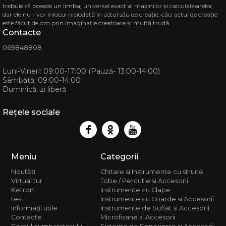
Magazi
trebuie să posede un limbaj universal exact al mașinilor și calculatoarelor,
dar ele nu-l vor înlocui niciodată în actul său de creație, căci actul de creație
MD-2068
str. Ion 
este făcut de om prin imaginație creatoare și multă trudă.
CASA MU
Contacte
Telef
069848808
068 88 
Luni-Vineri: 09:00-17:00 (Pauză- 13:00-14:00)
Sâmbătă: 09:00-14:00
Duminică: zi liberă
Rețele sociale
Meniu
Categorii
Noutăți
Chitare si Instrumente cu strune
Virtual tur
Tobe / Percutie si Accesorii
Ketron
Instrumente cu Clape
test
Instrumente cu Coarde si Accesorii
Informații utile
Instrumente de Suflat si Accesorii
Contacte
Microfoane si Accesorii