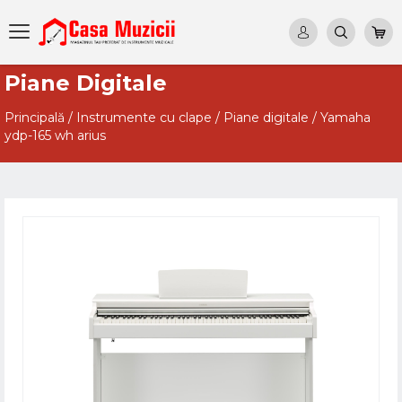
Piane Digitale
Principală
/
Instrumente cu clape
/
Piane digitale
/
Yamaha
ydp-165 wh arius