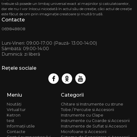
Magazi
trebuie să posede un limbaj universal exact al mașinilor și calculatoarelor,
dar ele nu-l vor înlocui niciodată în actul său de creație, căci actul de creație
MD-2068
str. Ion 
este făcut de om prin imaginație creatoare și multă trudă.
CASA MU
Contacte
Telef
069848808
068 88 
Luni-Vineri: 09:00-17:00 (Pauză- 13:00-14:00)
Sâmbătă: 09:00-14:00
Duminică: zi liberă
Rețele sociale
Meniu
Categorii
Noutăți
Chitare si Instrumente cu strune
Virtual tur
Tobe / Percutie si Accesorii
Ketron
Instrumente cu Clape
test
Instrumente cu Coarde si Accesorii
Informații utile
Instrumente de Suflat si Accesorii
Contacte
Microfoane si Accesorii