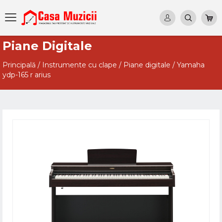
Piane Digitale
Principală
/
Instrumente cu clape
/
Piane digitale
/
Yamaha
ydp-165 r arius