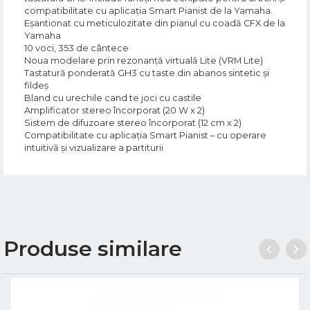
compatibilitate cu aplicația Smart Pianist de la Yamaha.
Eșantionat cu meticulozitate din pianul cu coadă CFX de la
Yamaha
10 voci, 353 de cântece
Noua modelare prin rezonanță virtuală Lite (VRM Lite)
Tastatură ponderată GH3 cu taste din abanos sintetic și
fildeș
Bland cu urechile cand te joci cu castile
Amplificator stereo încorporat (20 W x 2)
Sistem de difuzoare stereo încorporat (12 cm x 2)
Compatibilitate cu aplicația Smart Pianist – cu operare
intuitivă și vizualizare a partiturii
Produse similare