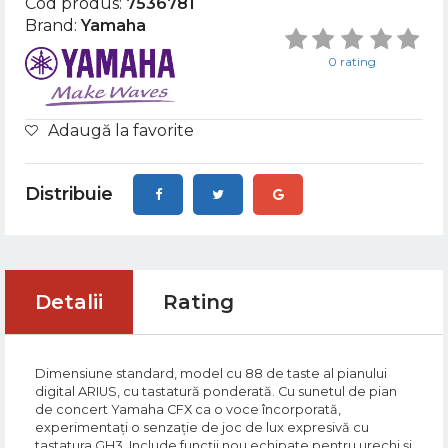
Cod produs:
7536781
Brand:
Yamaha
0 rating
Adaugă la favorite
Distribuie
Detalii
Rating
Dimensiune standard, model cu 88 de taste al pianului
digital ARIUS, cu tastatură ponderată. Cu sunetul de pian
de concert Yamaha CFX ca o voce încorporată,
experimentați o senzație de joc de lux expresivă cu
tastatura GH3. Include funcții nou echipate pentru urechi și