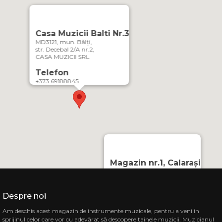
Casa Muzicii Balti Nr.3
MD3121, mun. Bălți,
str. Decebal 2/A nr.2,
CASA MUZICII SRL
Telefon
+373 69188845
Magazin nr.1, Calarași
MD-4402, or. Călărași,
Strada Mihai Eminescu 3
CASA MUZICII SRL
Despre noi
Telefon
Am deschis acest magazin de instrumente muzicale, pentru a veni în
069848808
sprijinul celor care vor cu adevărat să descopere tainele muzicii. Muzicianul