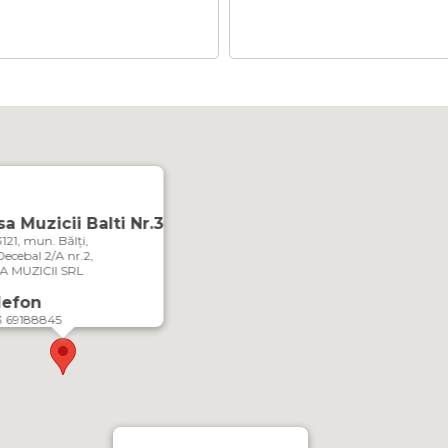
a Muzicii Balti Nr.3
21, mun. Bălți,
 Decebal 2/A nr.2,
A MUZICII SRL
lefon
3 69188845