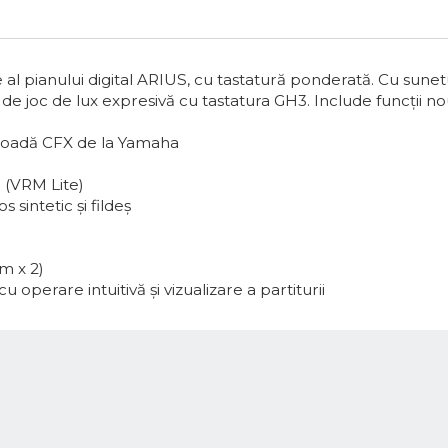
al pianului digital ARIUS, cu tastatură ponderată. Cu sun
de joc de lux expresivă cu tastatura GH3. Include funcții no
 coadă CFX de la Yamaha
 (VRM Lite)
sintetic și fildeș
m x 2)
u operare intuitivă și vizualizare a partiturii