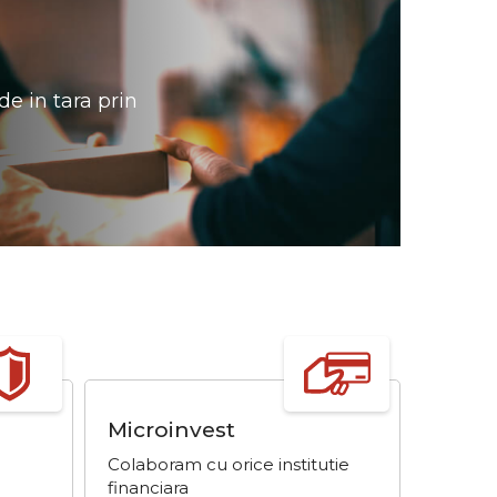
de in tara prin
Microinvest
Achit
Starc
Colaboram cu orice institutie
Achită 
financiara