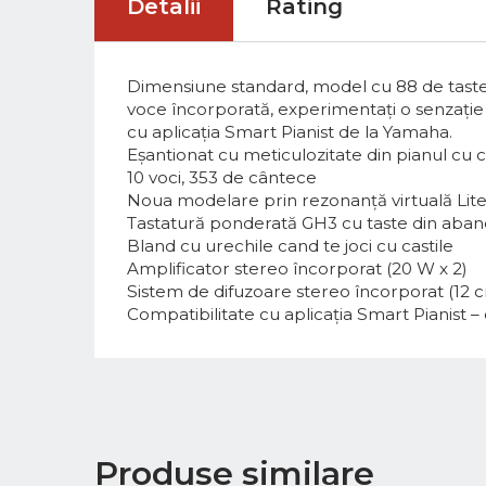
Detalii
Rating
Dimensiune standard, model cu 88 de taste 
voce încorporată, experimentați o senzație 
cu aplicația Smart Pianist de la Yamaha.
Eșantionat cu meticulozitate din pianul cu
10 voci, 353 de cântece
Noua modelare prin rezonanță virtuală Lite
Tastatură ponderată GH3 cu taste din abanos 
Bland cu urechile cand te joci cu castile
Amplificator stereo încorporat (20 W x 2)
Sistem de difuzoare stereo încorporat (12 c
Compatibilitate cu aplicația Smart Pianist – c
Produse similare