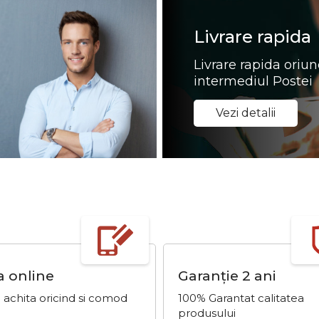
Livrare rapida
Livrare rapida oriun
intermediul Postei
Vezi detalii
a online
Garanție 2 ani
 achita oricind si comod
100% Garantat calitatea
produsului