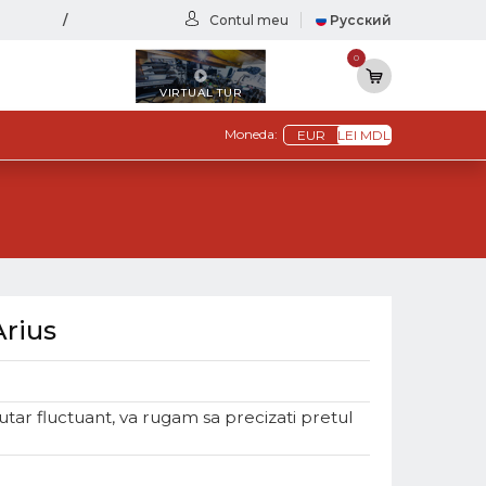
/
Contul meu
Русский
0
VIRTUAL TUR
Moneda:
EUR
LEI MDL
rius
lutar fluctuant, va rugam sa precizati pretul