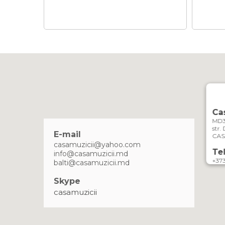
Cas
MD31
str.
E-mail
CAS
casamuzicii@yahoo.com
Te
info@casamuzicii.md
+37
balti@casamuzicii.md
Skype
casamuzicii