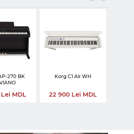
AP-270 BK
Korg C1 Air WH
Fla
VIANO
 Lei MDL
22 900 Lei MDL
11 9