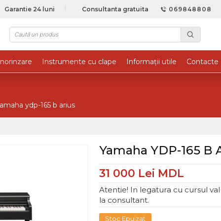
Garantie 24 luni
Consultanta gratuita
069848808
norinzare
Instrumente cu clape
Informații utile
Contacte
amaha ydp-165 b arius
Yamaha YDP-165 B A
31 000 Lei MDL
Atentie! In legatura cu cursul va
la consultant.
Stoc Epuizat