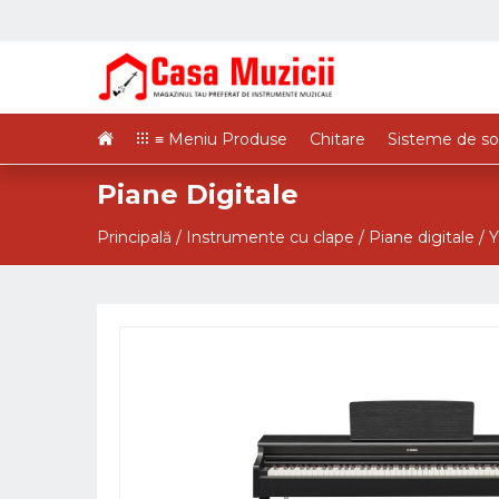
≡ Meniu Produse
Chitare
Sisteme de so
Piane Digitale
Principală
/
Instrumente cu clape
/
Piane digitale
/
Y