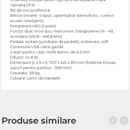
Yamaha CFX)
192 de voci polifonice
Efecte (reverb: 4 tipuri, optimizator stereofonic, control
acustic inteligent)
Înregistrare MIDI (2 piste)
Funcții: dual, mod duo, metronom, transpunere (-6 - +6),
acordare (414,8 - 466,8 kHz)
Pedală: sustain (jumătate de pedală), sostenuto, soft
Conexiune USB către gazdă
2 ieșiri pentru căști: mufă stereo de 6,3 mm
Difuzor: 2x 8 W
Dimensiuni (L x A x Î): 1357 x 422 x 815 mm (înălțime inclusiv
suport pentru partituri - 969 mm)
Greutate: 38 kg
Culoare: Lemn de trandafir
Produse similare