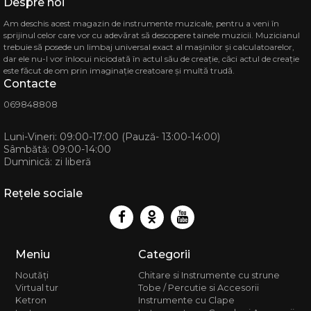
Despre noi
Telefon
Am deschis acest magazin de instrumente muzicale, pentru a veni în
069848808
sprijinul celor care vor cu adevărat să descopere tainele muzicii. Muzicianul
Magazi
trebuie să posede un limbaj universal exact al mașinilor și calculatoarelor,
dar ele nu-l vor înlocui niciodată în actul său de creație, căci actul de creație
MD-2068
str. Ion 
este făcut de om prin imaginație creatoare și multă trudă.
CASA MU
Contacte
Telef
069848808
068 88 
Luni-Vineri: 09:00-17:00 (Pauză- 13:00-14:00)
Sâmbătă: 09:00-14:00
Duminică: zi liberă
Rețele sociale
Meniu
Categorii
Noutăți
Chitare si Instrumente cu strune
Virtual tur
Tobe / Percutie si Accesorii
Ketron
Instrumente cu Clape