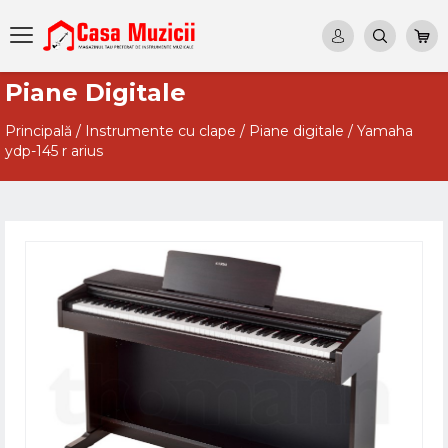
Piane Digitale
Principală
/
Instrumente cu clape
/
Piane digitale
/
Yamaha
ydp-145 r arius