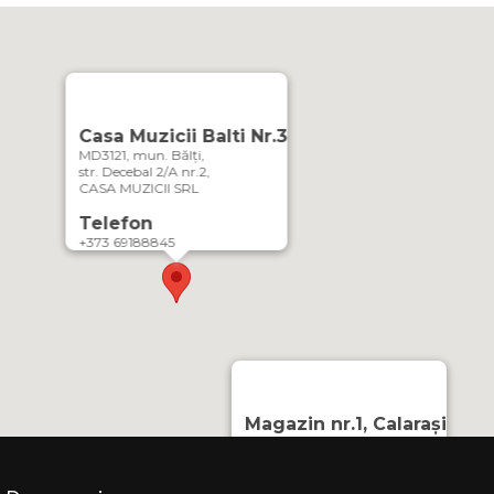
Casa Muzicii Balti Nr.3
MD3121, mun. Bălți,
str. Decebal 2/A nr.2,
CASA MUZICII SRL
Telefon
+373 69188845
Magazin nr.1, Calarași
MD-4402, or. Călărași,
Strada Mihai Eminescu 3
CASA MUZICII SRL