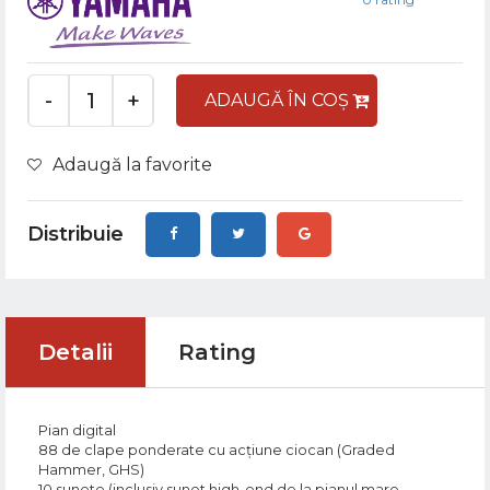
-
+
ADAUGĂ ÎN COȘ
Adaugă la favorite
Distribuie
Detalii
Rating
Pian digital
88 de clape ponderate cu acțiune ciocan (Graded
Hammer, GHS)
10 sunete (inclusiv sunet high-end de la pianul mare