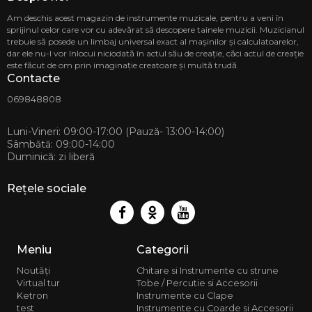
Am deschis acest magazin de instrumente muzicale, pentru a veni în
sprijinul celor care vor cu adevărat să descopere tainele muzicii. Muzicianul
trebuie să posede un limbaj universal exact al mașinilor și calculatoarelor,
dar ele nu-l vor înlocui niciodată în actul său de creație, căci actul de creație
este făcut de om prin imaginație creatoare și multă trudă.
Contacte
069848808
Luni-Vineri: 09:00-17:00 (Pauză- 13:00-14:00)
Sâmbătă: 09:00-14:00
Duminică: zi liberă
Rețele sociale
Meniu
Categorii
Noutăți
Chitare si Instrumente cu strune
Virtual tur
Tobe / Percutie si Accesorii
Ketron
Instrumente cu Clape
test
Instrumente cu Coarde si Accesorii