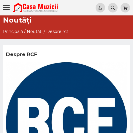
Noutăți
Principală
/
Noutăți
/
Despre rcf
Despre RCF