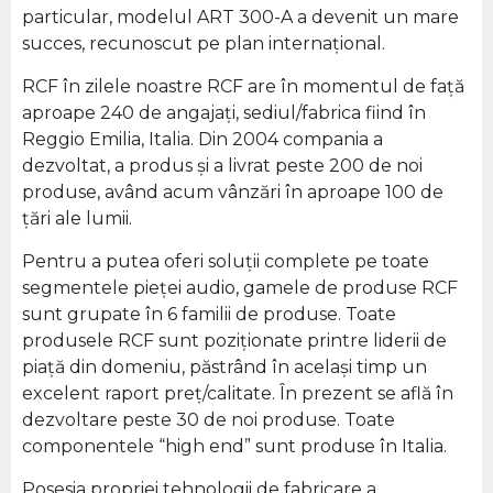
particular, modelul ART 300-A a devenit un mare
succes, recunoscut pe plan internaţional.
RCF în zilele noastre RCF are în momentul de faţă
aproape 240 de angajaţi, sediul/fabrica fiind în
Reggio Emilia, Italia. Din 2004 compania a
dezvoltat, a produs şi a livrat peste 200 de noi
produse, având acum vânzări în aproape 100 de
ţări ale lumii.
Pentru a putea oferi soluţii complete pe toate
segmentele pieţei audio, gamele de produse RCF
sunt grupate în 6 familii de produse. Toate
produsele RCF sunt poziţionate printre liderii de
piaţă din domeniu, păstrând în acelaşi timp un
excelent raport preţ/calitate. În prezent se află în
dezvoltare peste 30 de noi produse. Toate
componentele “high end” sunt produse în Italia.
Posesia propriei tehnologii de fabricare a