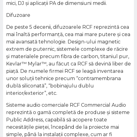
mici, DJ şi aplicaţii PA de dimensiuni medii.
Difuzoare
De peste 5 decenii, difuzoarele RCF reprezintă cea
mai înaltă performanţă, cea mai mare putere şi cea
mai avansată tehnologie. Design-ului magnetic
extrem de puternic, sistemele complexe de răcire
şi materialele precum fibra de carbon, titaniul pur,
Kevlar™ Mylar™, au făcut ca RCF să devină liber de
piaţă. De numele firmei RCF se leagă inventarea
unor soluţii tehnice precum “contramembrana
dublă siliconată”, “bobinajulu dublu
interior/exterior”, etc.
Sisteme audio comerciale RCF Commercial Audio
reprezintă o gamă completă de produse şi sisteme
Public Address, capabilă să acopere toate
necesităţile pieţei, începând de la proiecte mai
simple, până la instalaţii complexe, cum ar fi