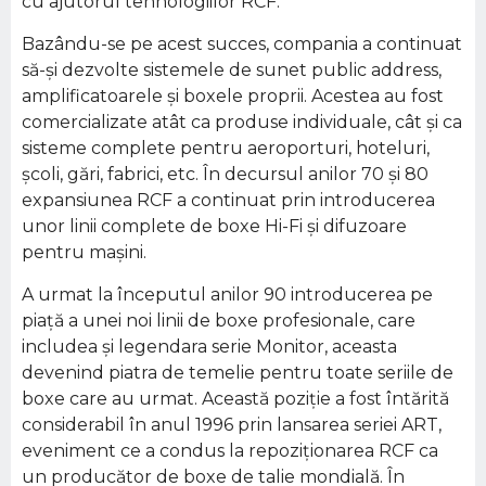
cu ajutorul tehnologiilor RCF.
Bazându-se pe acest succes, compania a continuat
să-şi dezvolte sistemele de sunet public address,
amplificatoarele şi boxele proprii. Acestea au fost
comercializate atât ca produse individuale, cât şi ca
sisteme complete pentru aeroporturi, hoteluri,
şcoli, gări, fabrici, etc. În decursul anilor 70 şi 80
expansiunea RCF a continuat prin introducerea
unor linii complete de boxe Hi-Fi şi difuzoare
pentru maşini.
A urmat la începutul anilor 90 introducerea pe
piaţă a unei noi linii de boxe profesionale, care
includea şi legendara serie Monitor, aceasta
devenind piatra de temelie pentru toate seriile de
boxe care au urmat. Această poziţie a fost întărită
considerabil în anul 1996 prin lansarea seriei ART,
eveniment ce a condus la repoziţionarea RCF ca
un producător de boxe de talie mondială. În