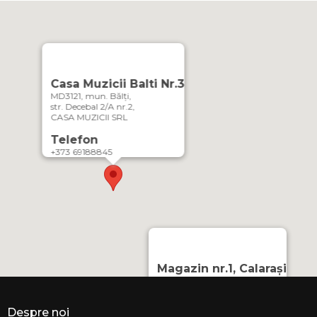
Casa Muzicii Balti Nr.3
MD3121, mun. Bălți,
str. Decebal 2/A nr.2,
CASA MUZICII SRL
Telefon
+373 69188845
Magazin nr.1, Calarași
MD-4402, or. Călărași,
Strada Mihai Eminescu 3
CASA MUZICII SRL
Despre noi