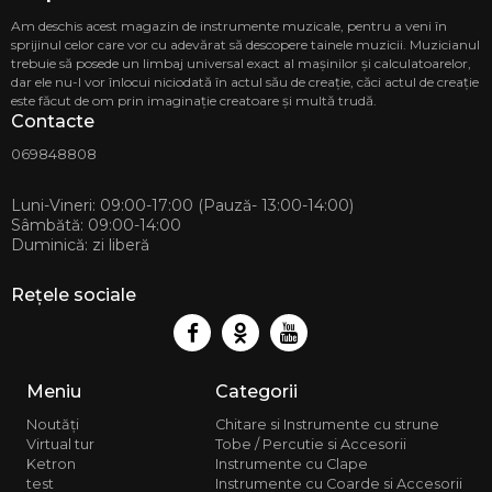
Telefon
Am deschis acest magazin de instrumente muzicale, pentru a veni în
sprijinul celor care vor cu adevărat să descopere tainele muzicii. Muzicianul
069848808
trebuie să posede un limbaj universal exact al mașinilor și calculatoarelor,
Magazi
dar ele nu-l vor înlocui niciodată în actul său de creație, căci actul de creație
MD-2068
este făcut de om prin imaginație creatoare și multă trudă.
str. Ion 
Contacte
CASA MU
Telef
069848808
068 88 
Luni-Vineri: 09:00-17:00 (Pauză- 13:00-14:00)
Sâmbătă: 09:00-14:00
Duminică: zi liberă
Rețele sociale
Meniu
Categorii
Noutăți
Chitare si Instrumente cu strune
Virtual tur
Tobe / Percutie si Accesorii
Ketron
Instrumente cu Clape
test
Instrumente cu Coarde si Accesorii