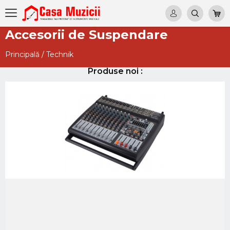
Accesorii de Suspendare
Principală
/
Technik
Produse noi :
BEHRINGER PMP4000